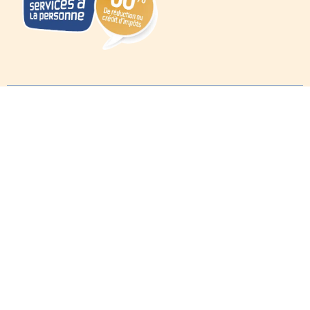
© 2025 MMH SAP –
Création de site Internet, StudioKG
|
Agence de
communication
, Insightcom.fr
Mentions légales
|
Politique de Confidentialité
|
Cookies
|
Plan de
site